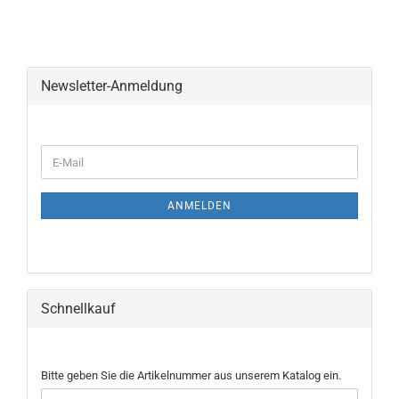
Newsletter-Anmeldung
WEITER
E-
ZUR
Mail
NEWSLETTER-
ANMELDUNG
ANMELDEN
Schnellkauf
BITTE
Bitte geben Sie die Artikelnummer aus unserem Katalog ein.
GEBEN