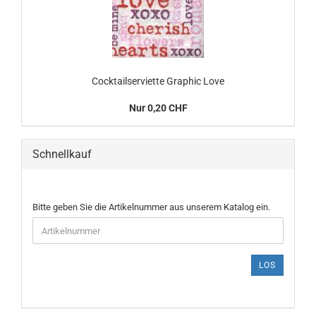
Cocktailserviette Graphic Love
Nur 0,20 CHF
Schnellkauf
BITTE
Bitte geben Sie die Artikelnummer aus unserem Katalog ein.
GEBEN
SIE
DIE
ARTIKELNUMMER
LOS
AUS
UNSEREM
KATALOG
EIN.