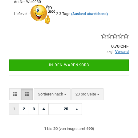
Art.Nr.: Wei0030
Lieferzeit:
2-3 Tage
(Ausland abweichend)
0,70 CHF
zzgl.
Versand
IN DEN WARENKORB
Sortieren nach
pro Seite
Sortieren nach
20 pro Seite
1
2
3
4
...
25
»
1
bis
20
(von insgesamt
490
)