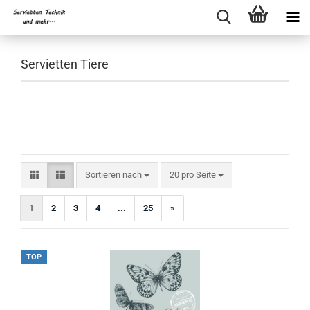
Servietten Tiere
Sortieren nach
pro Seite
Sortieren nach
20 pro Seite
1
2
3
4
...
25
»
TOP