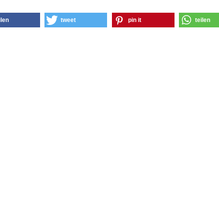
ilen
tweet
pin it
teilen