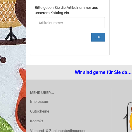
BITTE
Bitte geben Sie die Artikelnummer aus
GEBEN
unserem Katalog ein.
SIE
DIE
ARTIKELNUMMER
AUS
LOS
UNSEREM
KATALOG
EIN.
Wir sind gerne für Sie da.
MEHR ÜBER...
Impressum
Gutscheine
Kontakt
Versand- & Zahlungsbedingungen