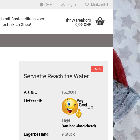
CHF
Login
Merkzettel
ein mit Bastelartikeln vom
Ihr Warenkorb
-Technik.ch Shop!
0,00 CHF
-50%
Serviette Reach the Water
Art.Nr.:
Tex0091
Lieferzeit:
2-3
Tage
(Ausland abweichend)
Lagerbestand:
9
Stück