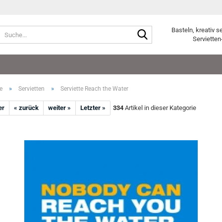
Suche...
Basteln, kreativ s
Servietten
»
»
e
Servietten
Serviette Reach the Water
er
« zurück
weiter »
Letzter »
334
Artikel in dieser Kategorie