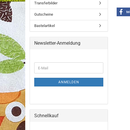
Transferbilder
te
Gutscheine
Bastelartikel
Newsletter-Anmeldung
WEITER
E-
ZUR
Mail
NEWSLETTER-
ANMELDUNG
ANMELDEN
Schnellkauf