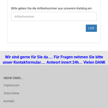
BITTE
Bitte geben Sie die Artikelnummer aus unserem Katalog ein.
GEBEN
SIE
DIE
ARTIKELNUMMER
LOS
AUS
UNSEREM
KATALOG
EIN.
Wir sind gerne für Sie da.... Für Fragen nehmen Sie bitte
unser Kontakformular.... Antwort innert 24h... Vielen DANK
MEHR ÜBER...
Impressum
Gutscheine
Kontakt